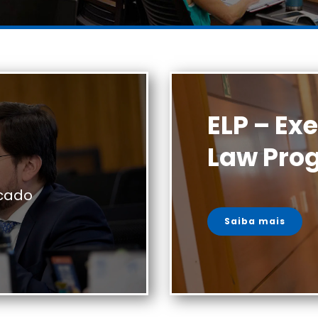
ELP – Ex
Law Pro
cado
Saiba mais