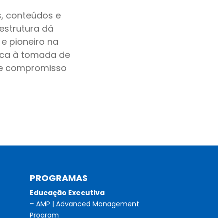
s, conteúdos e
 estrutura dá
 e pioneiro na
dica à tomada de
o e compromisso
PROGRAMAS
Educação Executiva
– AMP | Advanced Management
Program