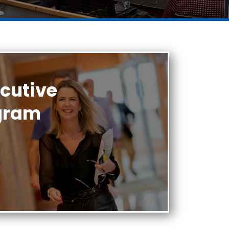
ecutive
gram