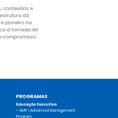
s, conteúdos e
 estrutura dá
 e pioneiro na
dica à tomada de
o e compromisso
PROGRAMAS
Educação Executiva
– AMP | Advanced Management
Program