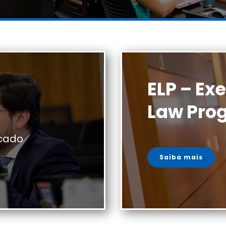
ELP – Ex
Law Pro
cado
Saiba mais