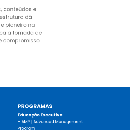
s, conteúdos e
 estrutura dá
 e pioneiro na
dica à tomada de
o e compromisso
PROGRAMAS
Educação Executiva
– AMP | Advanced Management
Program