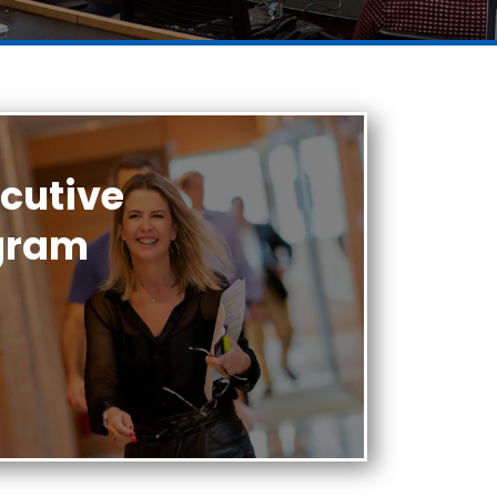
ecutive
gram