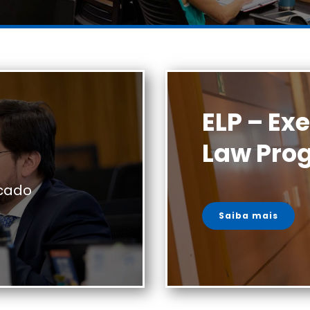
ELP – Ex
Law Pro
cado
Saiba mais